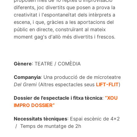
proposen més de 10 reptes d'improvisació
diferents, joc divertits que posen a prova la
creativitat i l'espontaneïtat dels intèrprets a
escena, i que, gràcies a les aportacions del
públic en directe, construïrant al mateix
moment gag's d'allò més divertits i frescos.
Gènere
: TEATRE / COMÈDIA
Companyia
: Una producció de de microteatre
Del Gremi
(Altres espectacles seus
LIFT-FLIT
)
Dossier de l'espectacle i fitxa tècnica
:
“XOU
IMPRO DOSSIER”
Necessitats tècniques
: Espai escènic de 4x2
/ Temps de muntatge de 2h