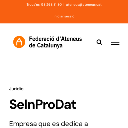
Skip
Truca'ns: 93 268 81 30
|
ateneus@ateneus.cat
to
Iniciar sessió
content
Jurídic
SeInProDat
Empresa que es dedica a